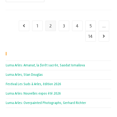
1
2
3
4
5
…
14
Recent Posts
Luma Arles: Amanat, la forêt sacrée, Saodat Ismailova
Luma Arles, Stan Douglas
Festival Les Suds à Arles, édition 2026
Luma Arles: Nouvelles expos été 2026
Luma Arles: Overpainted Photographs, Gerhard Richter