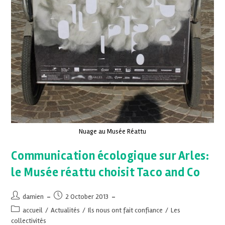
Nuage au Musée Réattu
Communication écologique sur Arles:
le Musée réattu choisit Taco and Co
damien
2 October 2013
accueil
/
Actualités
/
Ils nous ont fait confiance
/
Les
collectivités