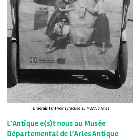
J'aimerais tant voir syracuse au MDAA d'Arles
L’Antique e(s)t nous au Musée
Départemental de l’Arles Antique