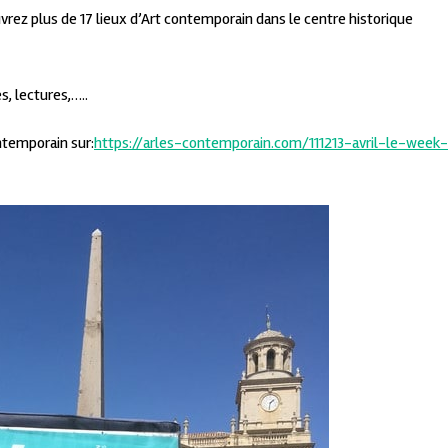
rez plus de 17 lieux d’Art contemporain dans le centre historique
, lectures,…..
temporain sur:
https://arles-contemporain.com/111213-avril-le-week-