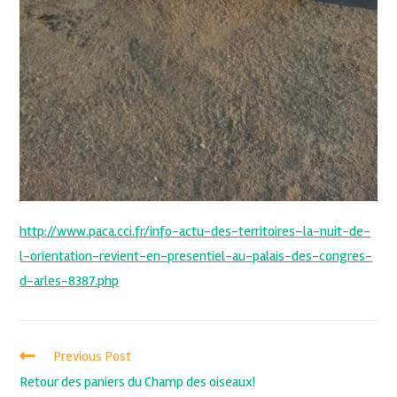
http://www.paca.cci.fr/info-actu-des-territoires–la-nuit-de-
l-orientation-revient-en-presentiel-au-palais-des-congres-
d-arles-8387.php
Previous Post
Retour des paniers du Champ des oiseaux!