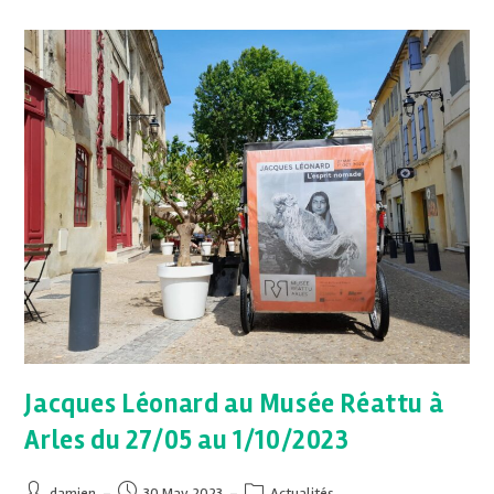
Jacques Léonard au Musée Réattu à
Arles du 27/05 au 1/10/2023
damien
30 May 2023
Actualités