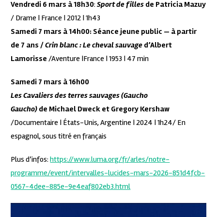
Vendredi 6 mars à 18h30
:
Sport de filles
de Patricia Mazuy
/ Drame | France | 2012 | 1h43
Samedi 7 mars à 14h00: Séance jeune public — à partir
de 7 ans /
Crin blanc : Le cheval sauvage
d’Albert
Lamorisse
/Aventure |France | 1953 | 47 min
Samedi 7 mars à 16h00
Les Cavaliers des terres sauvages (Gaucho
Gaucho)
de Michael Dweck et Gregory Kershaw
/Documentaire | États-Unis, Argentine | 2024 | 1h24/ En
espagnol, sous titré en français
Plus d’infos:
https://www.luma.org/fr/arles/notre-
programme/event/intervalles-lucides-mars-2026-851d4fcb-
0567-4dee-885e-9e4eaf802eb3.html