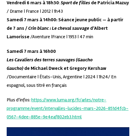
Vendredi 6 mars à 18h30
:
Sport de filles
de Patricia Mazuy
/ Drame | France | 2012 | 1h43
Samedi 7 mars à 14h00: Séance jeune public — à partir
de 7 ans /
Crin blanc : Le cheval sauvage
d’Albert
Lamorisse
/Aventure |France | 1953 | 47 min
Samedi 7 mars à 16h00
Les Cavaliers des terres sauvages (Gaucho
Gaucho)
de Michael Dweck et Gregory Kershaw
/Documentaire | États-Unis, Argentine | 2024 | 1h24/ En
espagnol, sous titré en français
Plus d’infos:
https://www.luma.org/fr/arles/notre-
programme/event/intervalles-lucides-mars-2026-851d4fcb-
0567-4dee-885e-9e4eaf802eb3.html