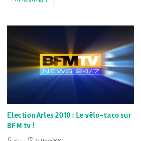
Continue Reading
Election Arles 2010 : Le vélo-taco sur
BFM tv !
elsa
24 March 2010