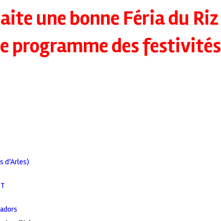
aite une bonne Féria du Riz
le programme des festivités
 d’Arles)
OT
cadors