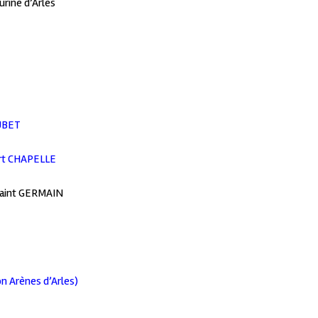
urine d’Arles
UBET
rt CHAPELLE
 Saint GERMAIN
 Arènes d’Arles)