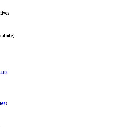
atives
ratuite)
LLES
les)
S