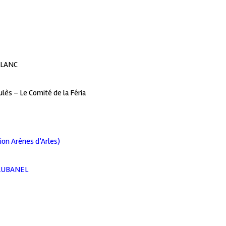
 BLANC
lès – Le Comité de la Féria
n Arènes d’Arles)
AUBANEL