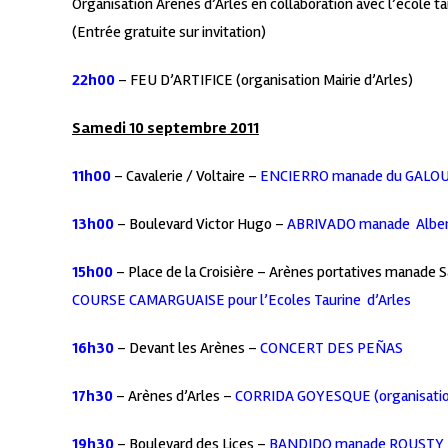
Organisation Arènes d’Arles en collaboration avec l’école ta
(Entrée gratuite sur invitation)
22h00
– FEU D’ARTIFICE (organisation Mairie d’Arles)
Samedi 10 septembre 2011
11h00
– Cavalerie / Voltaire –
ENCIERRO manade du GALO
13h00
– Boulevard Victor Hugo –
ABRIVADO manade Albe
15h00
– Place de la Croisière – Arènes portatives manade
COURSE CAMARGUAISE pour l’Ecoles Taurine d’Arles
16h30
– Devant les Arènes –
CONCERT DES PEÑAS
17h30
– Arènes d’Arles –
CORRIDA GOYESQUE (organisation
19h30
– Boulevard des Lices –
BANDIDO manade ROUSTY