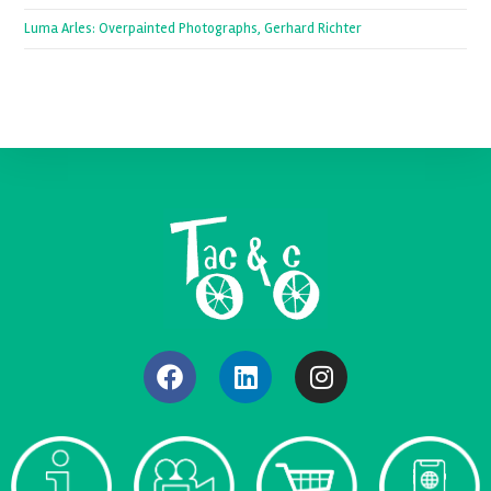
Luma Arles: Overpainted Photographs, Gerhard Richter