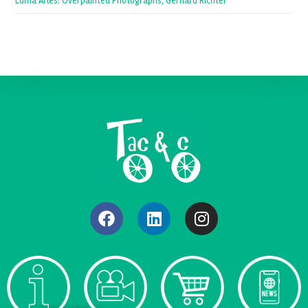
Luma Arles: Overpainted Photographs, Gerhard Richter