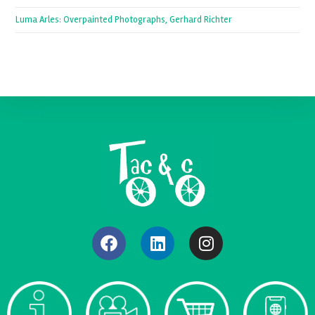
Luma Arles: Overpainted Photographs, Gerhard Richter