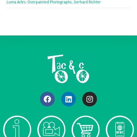
Luma Arles: Overpainted Photographs, Gerhard Richter