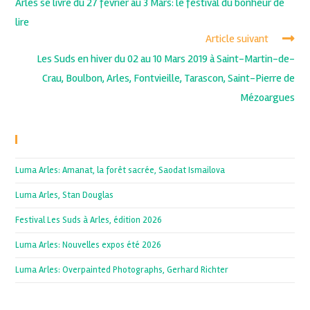
Arles se livre du 27 février au 3 Mars: le festival du bonheur de
lire
Article suivant
Les Suds en hiver du 02 au 10 Mars 2019 à Saint-Martin-de-
Crau, Boulbon, Arles, Fontvieille, Tarascon, Saint-Pierre de
Mézoargues
Recent Posts
Luma Arles: Amanat, la forêt sacrée, Saodat Ismailova
Luma Arles, Stan Douglas
Festival Les Suds à Arles, édition 2026
Luma Arles: Nouvelles expos été 2026
Luma Arles: Overpainted Photographs, Gerhard Richter