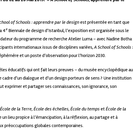
chool of Schools : apprendre par le design
est présentée en tant que
e
a 4
Biennale de design d’Istanbul, l’exposition est organisée sous le
-fondateur du programme de recherche Atelier Luma – avec Nadine Botha
cipants internationaux issus de disciplines variées,
A School of Schools 
phémère et un poste d’observation pour l’horizon 2030.
èles éducatifs qui ont fait leurs preuves – du musée encyclopédique au
i le cadre d’un dialogue et d’un design porteurs de sens ? Une institution
eut exprimer et partager ses connaissances, son ignorance, son
 École de la Terre, École des échelles, École du temps
et
École de la
n lieu propice à l’émancipation, à la réflexion, au partage et à
ux préoccupations globales contemporaines.