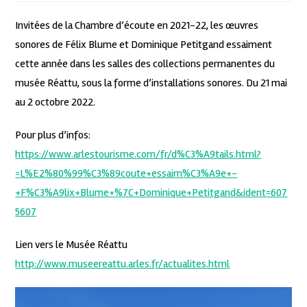
Invitées de la Chambre d’écoute en 2021-22, les œuvres
sonores de Félix Blume et Dominique Petitgand essaiment
cette année dans les salles des collections permanentes du
musée Réattu, sous la forme d’installations sonores. Du 21 mai
au 2 octobre 2022.
Pour plus d’infos:
https://www.arlestourisme.com/fr/d%C3%A9tails.html?
=L%E2%80%99%C3%89coute+essaim%C3%A9e+-
+F%C3%A9lix+Blume+%7C+Dominique+Petitgand&ident=607
5607
Lien vers le Musée Réattu
http://www.museereattu.arles.fr/actualites.html