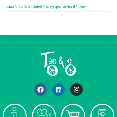
Luma Arles: Overpainted Photographs, Gerhard Richter