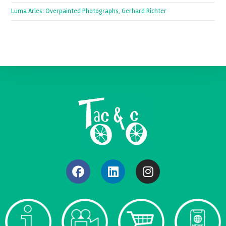
Luma Arles: Overpainted Photographs, Gerhard Richter