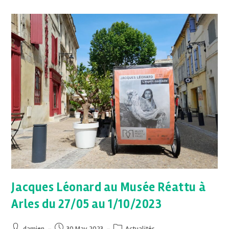
Jacques Léonard au Musée Réattu à
Arles du 27/05 au 1/10/2023
damien
30 May 2023
Actualités