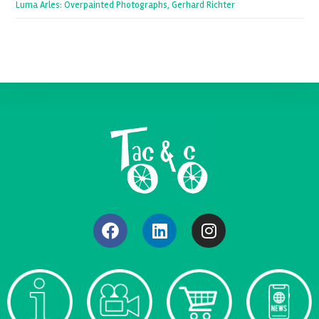
Luma Arles: Overpainted Photographs, Gerhard Richter