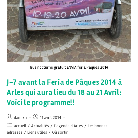
Bus nocturne gratuit ENVIA féria Pâques 2014
J-7 avant la Feria de Pâques 2014 à
Arles qui aura lieu du 18 au 21 Avril:
Voici le programme!!
damien
11 avril 2014
accueil
/
Actualités
/
L'agenda d'Arles
/
Les bonnes
adresses
/
Liens utiles
/
Où sortir