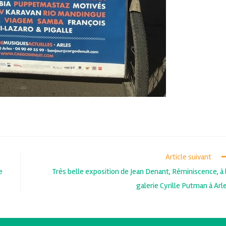
Article suivant
e
Très belle exposition de Jean Denant, Réminiscence, à 
galerie Cyrille Putman à Arl