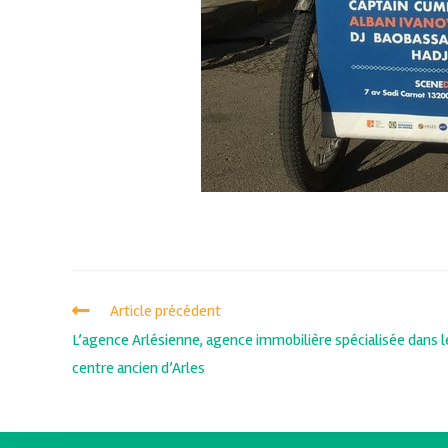
Article précédent
L’agence Arlésienne, agence immobilière spécialisée dans l
centre ancien d’Arles