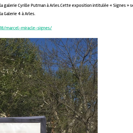
a galerie Cyrille Putman à Arles.Cette exposition intitulée « Signes » s
a Galerie 4 à Arles.
/18/marcel-miracle-signes/