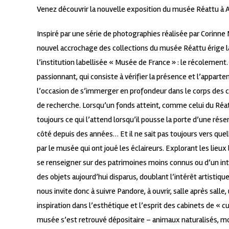
Venez découvrir la nouvelle exposition du musée Réattu à Ar
Inspiré par une série de photographies réalisée par Corinn
nouvel accrochage des collections du musée Réattu érige l
l’institution labellisée « Musée de France » : le récolemen
passionnant, qui consiste à vérifier la présence et l’appart
l’occasion de s’immerger en profondeur dans le corps des co
de recherche. Lorsqu’un fonds atteint, comme celui du Réattu
toujours ce qui l’attend lorsqu’il pousse la porte d’une rése
côté depuis des années… Et il ne sait pas toujours vers quell
par le musée qui ont joué les éclaireurs. Explorant les lieux 
se renseigner sur des patrimoines moins connus ou d’un intérê
des objets aujourd’hui disparus, doublant l’intérêt artisti
nous invite donc à suivre Pandore, à ouvrir, salle après sall
inspiration dans l’esthétique et l’esprit des cabinets de « c
musée s’est retrouvé dépositaire – animaux naturalisés, mo