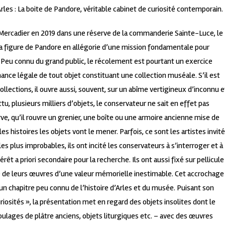
les : La boite de Pandore, véritable cabinet de curiosité contemporain.
e Mercadier en 2019 dans une réserve de la commanderie Sainte-Luce, le
a figure de Pandore en allégorie d’une mission fondamentale pour
t. Peu connu du grand public, le récolement est pourtant un exercice
enance légale de tout objet constituant une collection muséale. S’il est
llections, il ouvre aussi, souvent, sur un abîme vertigineux d’inconnu e
, plusieurs milliers d’objets, le conservateur ne sait en effet pas
rve, qu’il rouvre un grenier, une boîte ou une armoire ancienne mise de
es histoires les objets vont le mener. Parfois, ce sont les artistes invit
les plus improbables, ils ont incité les conservateurs à s’interroger et à
t a priori secondaire pour la recherche. Ils ont aussi fixé sur pellicule
que de leurs œuvres d’une valeur mémorielle inestimable. Cet accrochage
e, un chapitre peu connu de l’histoire d’Arles et du musée. Puisant son
uriosités », la présentation met en regard des objets insolites dont le
ulages de plâtre anciens, objets liturgiques etc. – avec des œuvres